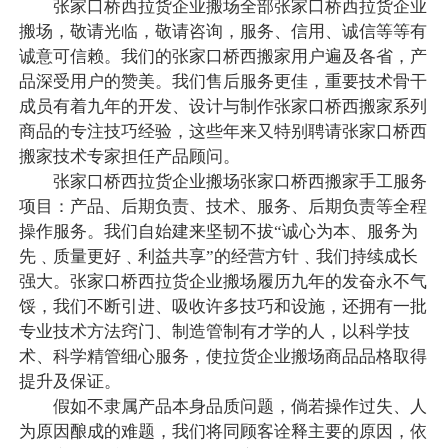
张家口桥西拉货企业搬场全部张家口桥西拉货企业
搬场，敬请光临，敬请咨询，服务、信用、诚信等等有
诚意可信赖。我们的张家口桥西搬家用户遍及各省，产
品深受用户的赞美。我们售后服务更佳，重要技术骨干
成员有着九年的开发、设计与制作张家口桥西搬家系列
商品的专注技巧经验，这些年来又特别聘请张家口桥西
搬家技术专家担任产品顾问。
张家口桥西拉货企业搬场张家口桥西搬家手工服务
项目：产品、后期负责、技术、服务、后期负责等全程
操作服务。我们自始建来坚韧不拔“诚心为本、服务为
先﹑质量更好﹑利益共享”的经营方针﹑我们持续成长
强大。张家口桥西拉货企业搬场履历九年的发奋永不气
馁，我们不断引进、吸收许多技巧和设施，还拥有一批
专业技术方法窍门、制造管制有才学的人，以科学技
术、科学精管细心服务，使拉货企业搬场商品品格取得
提升及保证。
假如不隶属产品本身品质问题，倘若操作过失、人
为原因酿成的难题，我们将同顾客诠释主要的原因，依