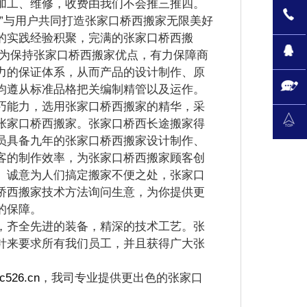
工、维修，收费由我们不会推三推四。
”与用户共同打造张家口桥西搬家无限美好
的实践经验积聚，完满的张家口桥西搬
!为保持张家口桥西搬家优点，有力保障商
力的保证体系，从而产品的设计制作、原
均遵从标准品格把关编制精管以及运作。
能力，选用张家口桥西搬家的精华，采
张家口桥西搬家。张家口桥西长途搬家得
员具备九年的张家口桥西搬家设计制作、
客的制作效率，为张家口桥西搬家顾客创
。诚意为人们搞定搬家不便之处，张家口
桥西搬家技术方法询问生意，为你提供更
的保障。
齐全先进的装备，精深的技术工艺。张
针来要求所有我们员工，并且获得广大张
.c526.cn
，我司专业提供更出色的张家口