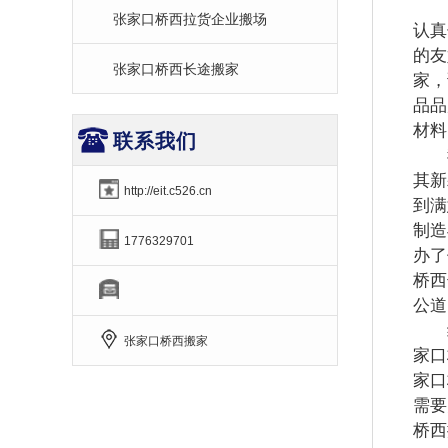
因
张家口桥西拉货企业搬场
认真
的友
张家口桥西长途搬家
家，
品品
材料
联系我们
我
其新
http://eit.c526.cn
到满
制造
1776329701
办了
桥西
公道
经
张家口桥西搬家
家口
家口
需要
桥西